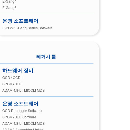
E-Gang4
E-Gang6
운영 소프트웨어
E-PGM/E-Gang Series Software
레거시 툴
하드웨어 장비
OCD / OCD II
SPGM+BLU
ADAM 4/8-bit MICOM MDS
운영 소프트웨어
OCD Debugger Software
SPGM+BLU Software
ADAM 4/8-bit MICOM MDS
ADAM8 Assembler/Linker