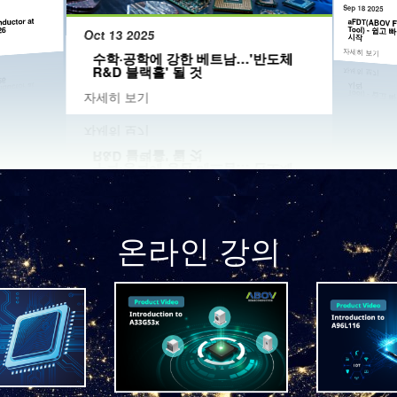
Sep 18 2025
uctor at
aFDT(ABOV 
Tool) - 쉽
26
Oct 13 2025
시작
자세히 보기
수학·공학에 강한 베트남…'반도체
R&D 블랙홀' 될 것
자세히 보기
온라인 강의