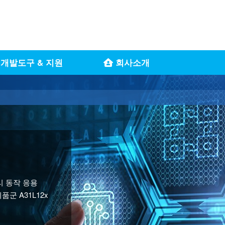
개발도구 & 지원
회사소개
ol, 터치, 블루투스
가전응용 등에
 동작 응용
군 A31L12x
에 최적화된