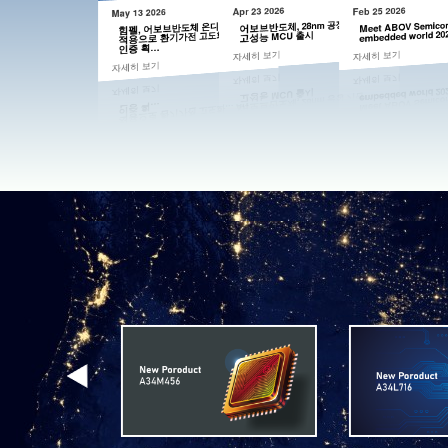
Feb 25 2026
Apr 23 2026
May 13 2026
Meet ABOV Semicond
어보브반도체, 28nm 공정 기반
힘펠, 어보브반도체 온디바이스 AI
적용으로 환기가전 고도화… AI+
embedded world 20
고성능 MCU 출시
인증 획…
자세히 보기
자세히 보기
자세히 보기