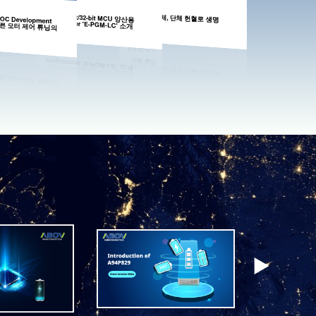
Aug 28 2025
Aug 21 2025
어보브 8-bit/32-bit MCU 양산용
어보브반도체, 단체 헌혈로 생명
FOC Development
고 빠른 모터 제어 튜닝의
programmer 'E-PGM-LC' 소개
나눔 실천
자세히 보기
자세히 보기