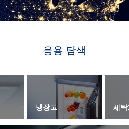
응용 탐색
냉장고
세탁