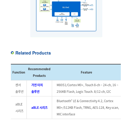
Related Products
Recommended
Function
Feature
Products
센서
가전 터치
M8051/Cortex M0+, Touch 8-ch ~ 24-ch, 16 ~
솔루션
솔루션
256KB Flash, Logic Touch. 8/12-ch, I2C
®
Bluetooth
LE & Connectivity 4.2, Cortex
aBLE
aBLE 시리즈
M0+/512KB Flash, TRNG, AES-128, Key scan,
시리즈
MIC interface