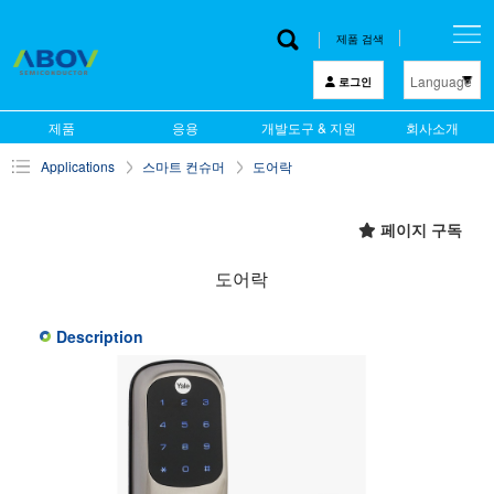
제품 검색
Language
로그인
한 글
제품
응용
개발도구 & 지원
회사소개
English
Applications
스마트 컨슈머
도어락
中文
日本語
페이지 구독
도어락
Description