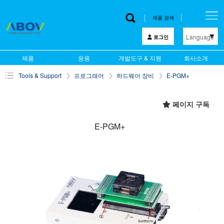
제품 검색
Language
로그인
한 글
제품
응용
개발도구 & 지원
회사소개
English
Tools & Support
프로그래머
하드웨어 장비
E-PGM+
中文
日本語
페이지 구독
E-PGM+