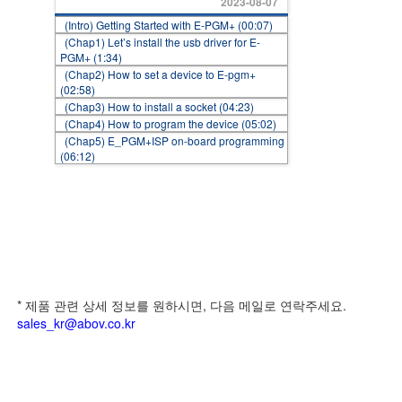
2023-08-07
(Intro) Getting Started with E-PGM+ (00:07)
(Chap1) Let’s install the usb driver for E-
PGM+ (1:34)
(Chap2) How to set a device to E-pgm+
(02:58)
(Chap3) How to install a socket (04:23)
(Chap4) How to program the device (05:02)
(Chap5) E_PGM+ISP on-board programming
(06:12)
* 제품 관련 상세 정보를 원하시면, 다음 메일로 연락주세요.
sales_kr@abov.co.kr