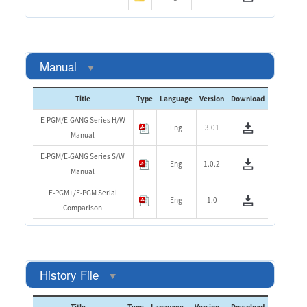
Manual
Title
Type
Language
Version
Download
E-PGM/E-GANG Series H/W
Eng
3.01
Manual
E-PGM/E-GANG Series S/W
Eng
1.0.2
Manual
E-PGM+/E-PGM Serial
Eng
1.0
Comparison
History File
Title
Type
Language
Version
Download