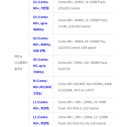
G1 (Cortex-
Cortex M0+, 40MHz, 16~64KB Flash,
M0+, 기본형)
LCD/LED Control
G2 (Cortex-
Cortex M0+, 48MHz, 32~256KB Flash,
M0+, up to
1% IRC, LCD/LED Control
48MHz)
G3 (Cortex-
Cortex M0+, 48MHz, 64~256KB Flas,
M0+, 48MHz,
LCD/LED Control, USB option
USB 선택)
메인 &
G5 (Cortex-
디스플레이
Cortex-M3, 75MHz, 128~384KB Flash,
M3, up to
솔루션
UL60730
75MHz)
M (Cortex-
Cortex-M0+/M3/M4F, Max 140MHz, 64KB
M0+/M3/M4F,
to 1024KB, -40℃ to +105℃
고성능)
L1 (Cortex-
Cortex M0+, CM0+, 32MHz, 16~64KB
M0+, 저전력)
Flash, ISO-7816-3, LCD Control
L2 (Cortex-
Cortex M0+, CM0+, 32MHz, 12~128KB
M0+, 저전력)
Flash, ISO-7816-3(1-ch), LCD Control