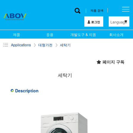
제품 검색
Language
로그인
한 글
제품
응용
개발도구 & 지원
회사소개
English
Applications
대형가전
세탁기
中文
日本語
페이지 구독
세탁기
Description