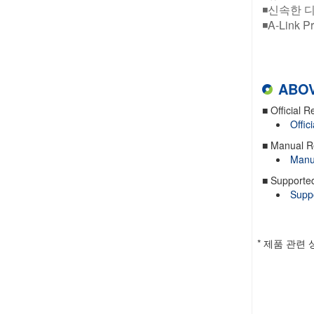
◾신속한 디
◾A-Link P
ABOV
■ Official R
Offic
■ Manual R
Manu
■ Supporte
Supp
* 제품 관련