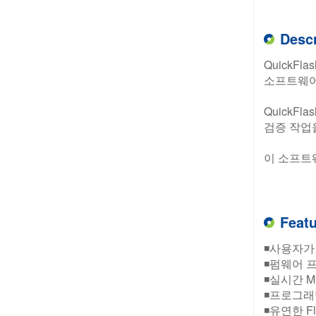
Descr
QuickF
소프트웨어
QuickF
검증 작업
이 소프트
Feat
◾사용자가
◾펌웨어 프
◾실시간 M
◾프로그래밍
◾유연한 F