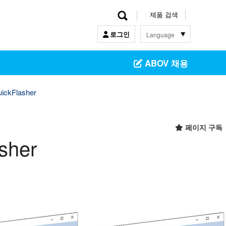
제품 검색
Language
로그인
한 글
ABOV 채용
English
中文
日本語
ickFlasher
페이지 구독
sher