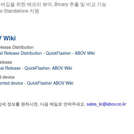
버깅을 위한 메모리 뷰어, Binary 추출 및 비교 기능
ro Standalone 지원
 Wiki
elease Distribution
ial Release Distribution - QuickFlasher - ABOV Wiki
elease
al Release - QuickFlasher- ABOV Wiki
d device
orted device - QuickFlasher ABOV Wiki
 상세 정보를 원하시면, 다음 메일로 연락주세요.
sales_kr@abov.co.kr