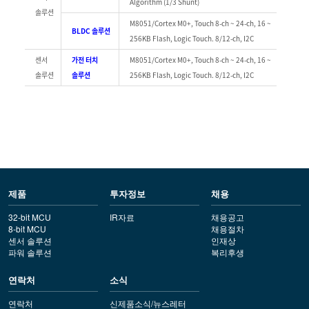
Algorithm (1/3 Shunt)
솔루션
M8051/Cortex M0+, Touch 8-ch ~ 24-ch, 16 ~
BLDC 솔루션
256KB Flash, Logic Touch. 8/12-ch, I2C
센서
가전 터치
M8051/Cortex M0+, Touch 8-ch ~ 24-ch, 16 ~
솔루션
솔루션
256KB Flash, Logic Touch. 8/12-ch, I2C
제품
투자정보
채용
32-bit MCU
IR자료
채용공고
8-bit MCU
채용절차
센서 솔루션
인재상
파워 솔루션
복리후생
연락처
소식
연락처
신제품소식/뉴스레터