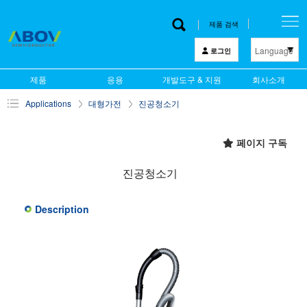
제품 검색
Language
로그인
한 글
제품
응용
개발도구 & 지원
회사소개
English
Applications
대형가전
진공청소기
中文
日本語
페이지 구독
진공청소기
Description