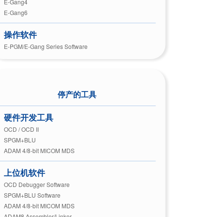
E-Gang4
E-Gang6
操作软件
E-PGM/E-Gang Series Software
停产的工具
硬件开发工具
OCD / OCD II
SPGM+BLU
ADAM 4/8-bit MICOM MDS
上位机软件
OCD Debugger Software
SPGM+BLU Software
ADAM 4/8-bit MICOM MDS
ADAM8 Assembler/Linker