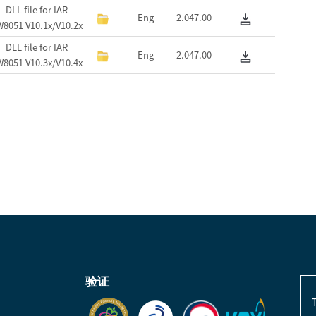
DLL file for IAR
Eng
2.047.00
8051 V10.1x/V10.2x
DLL file for IAR
Eng
2.047.00
8051 V10.3x/V10.4x
验证