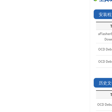
安装程
T
aFlasher8
Down
OCD Debu
OCD Debu
历史文
T
OCD Debu