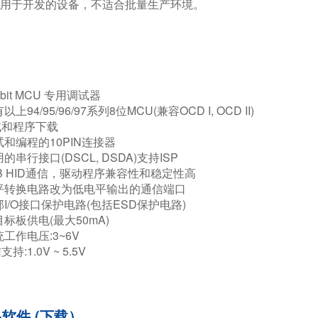
品是用于开发的设备，不适合批量生产环境。
-bit MCU 专用调试器​
94/95/96/97系列8位MCU(兼容OCD I, OCD II)​
和程序下载​
和编程的10PIN连接器​
串行接口(DSCL, DSDA)支持ISP​
B HID通信，驱动程序兼容性和稳定性高​
平转换电路改为低电平输出的通信端口​
I/O接口保护电路(包括ESD保护电路)​
标板供电(最大50mA)​
工作电压:3~6V​
:1.0V ~ 5.5V
软件 (下载）