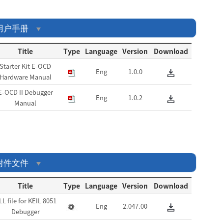
用户手册
Title
Type
Language
Version
Download
Starter Kit E-OCD
Eng
1.0.0
Hardware Manual
E-OCD II Debugger
Eng
1.0.2
Manual
附件文件
Title
Type
Language
Version
Download
LL file for KEIL 8051
Eng
2.047.00
Debugger