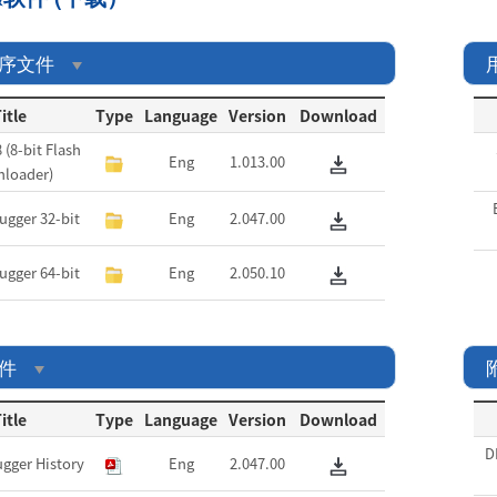
序文件
itle
Type
Language
Version
Download
 (8-bit Flash
Eng
1.013.00
loader)
gger 32-bit
Eng
2.047.00
gger 64-bit
Eng
2.050.10
件
itle
Type
Language
Version
Download
D
gger History
Eng
2.047.00