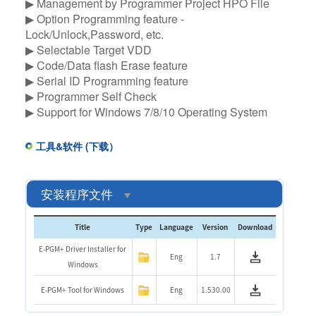
▶ Management by Programmer Project HPO File
▶ Option Programming feature -
Lock/Unlock,Password, etc.
▶ Selectable Target VDD
▶ Code/Data flash Erase feature
▶ Serial ID Programming feature
▶ Programmer Self Check
▶ Support for Windows 7/8/10 Operating System
工具&软件 (下载）
安装程序文件
Title
Type
Language
Version
Download
E-PGM+ Driver Installer for
Eng
1.7
Windows
E-PGM+ Tool for Windows
Eng
1.530.00