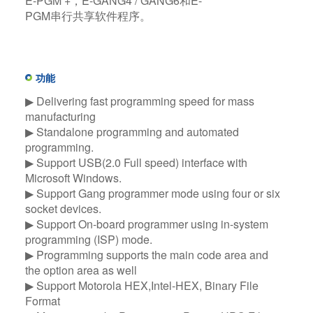
E-PGM +，E-GANG4 / GANG6和E-
PGM串行共享软件程序。
功能
▶ Delivering fast programming speed for mass
manufacturing
▶ Standalone programming and automated
programming.
▶ Support USB(2.0 Full speed) interface with
Microsoft Windows.
▶ Support Gang programmer mode using four or six
socket devices.
▶ Support On-board programmer using in-system
programming (ISP) mode.
▶ Programming supports the main code area and
the option area as well
▶ Support Motorola HEX,Intel-HEX, Binary File
Format