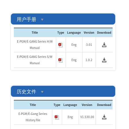
用户手册
Title
Type
Language
Version
Download
E-PGM/E-GANG Series H/W
Eng
3.01
Manual
E-PGM/E-GANG Series S/W
Eng
1.0.2
Manual
历史文件
Title
Type
Language
Version
Download
E-PGM/E-Gang Series
Eng
V1.530.00
History file