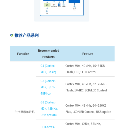
推荐产品系列
Recommended
Function
Feature
Products
G1 (Cortex-
Cortex M0+, 40MHz, 16~64KB
M0+, Basic)
Flash, LCD/LED Control
G2 (Cortex-
Cortex M0+, 48MHz, 32~256KB
M0+, up to
Flash, 1% IRC, LCD/LED Control
48MHz)
G3 (Cortex-
Cortex M0+, 48MHz, 64~256KB
M0+, 48MHz,
主控显示单片机
Flas, LCD/LED Control, USB option
USB option)
Cortex M0+, CM0+, 32MHz,
L1 (Cortex-