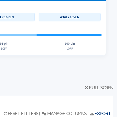
4L716RLN
A34L716VLN
64-pin
100-pin
LQFP
LQFP
Full scren