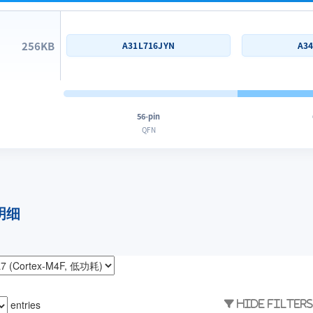
256KB
A31L716JYN
A3
56-pin
QFN
明细