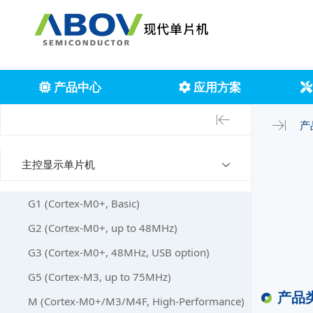
产品中心
应用方案
产
主控显示单片机
G1 (Cortex-M0+, Basic)
G2 (Cortex-M0+, up to 48MHz)
G3 (Cortex-M0+, 48MHz, USB option)
G5 (Cortex-M3, up to 75MHz)
产品
M (Cortex-M0+/M3/M4F, High-Performance)