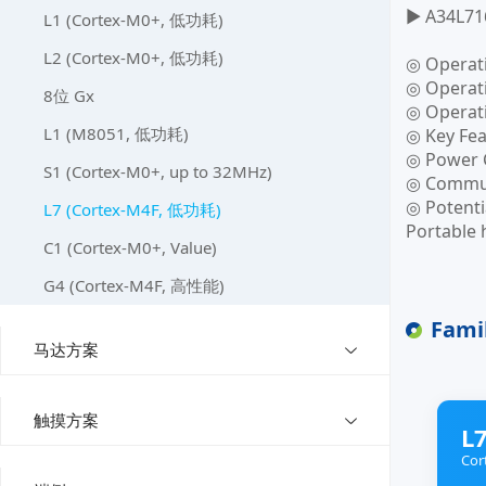
▶ A34L71
L1 (Cortex-M0+, 低功耗)
L2 (Cortex-M0+, 低功耗)
◎ Operat
◎ Operati
8位 Gx
◎ Operat
L1 (M8051, 低功耗)
◎ Key Fea
◎ Power C
S1 (Cortex-M0+, up to 32MHz)
◎ Communi
◎ Potenti
L7 (Cortex-M4F, 低功耗)
Portable 
C1 (Cortex-M0+, Value)
G4 (Cortex-M4F, 高性能)
Fami
马达方案
触摸方案
L7
Cor