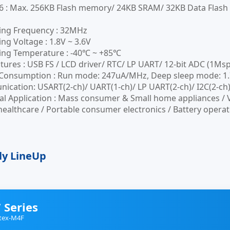
6 : Max. 256KB Flash memory/ 24KB SRAM/ 32KB Data Flas
ing Frequency : 32MHz
ng Voltage : 1.8V ~ 3.6V
ing Temperature : -40℃ ~ +85℃
tures : USB FS / LCD driver/ RTC/ LP UART/ 12-bit ADC (1Ms
onsumption : Run mode: 247uA/MHz, Deep sleep mode: 1.79u
cation: USART(2-ch)/ UART(1-ch)/ LP UART(2-ch)/ I2C(2-ch)/
al Application : Mass consumer & Small home appliances / 
healthcare / Portable consumer electronics / Battery operat
ly LineUp
 Series
tex-M4F