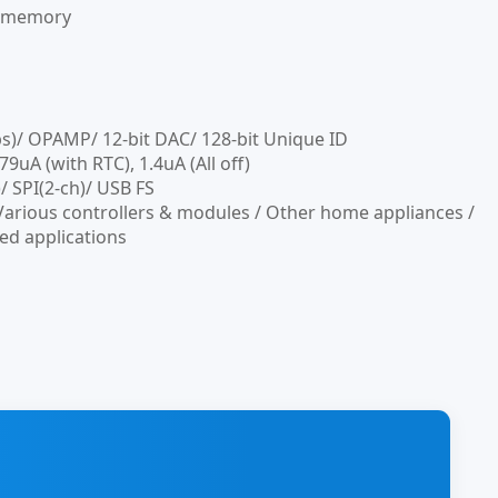
h memory
ps)/ OPAMP/ 12-bit DAC/ 128-bit Unique ID
A (with RTC), 1.4uA (All off)
 SPI(2-ch)/ USB FS
Various controllers & modules / Other home appliances /
ed applications