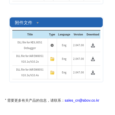
附件文件
Title
Type
Language
Version
Download
DLL file for KEIL 8051
Eng
2.047.00
Debugger
DLL file for IAR EW8051
Eng
2.047.00
V10.1x/V10.2x
DLL file for IAR EW8051
Eng
2.047.00
V10.3x/V10.4x
* 需要更多有关产品的信息，请联系：
sales_cn@abov.co.kr