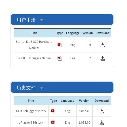
用户手册
Title
Type
Language
Version
Download
Starter Kit E-OCD Hardware
Eng
1.0.0
Manual
E-OCD II Debugger Manual
Eng
1.0.2
历史文件
Title
Type
Language
Version
Download
OCD Debugger History
Eng
2.047.00
aFlasher8 History
Eng
1.013.00