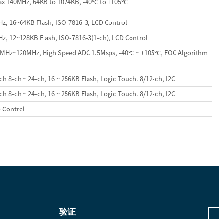
x 140MHz, 64KB to 1024KB, -40℃ to +105℃
z, 16~64KB Flash, ISO-7816-3, LCD Control
z, 12~128KB Flash, ISO-7816-3(1-ch), LCD Control
MHz~120MHz, High Speed ADC 1.5Msps, -40℃ ~ +105℃, FOC Algorithm
 8-ch ~ 24-ch, 16 ~ 256KB Flash, Logic Touch. 8/12-ch, I2C
 8-ch ~ 24-ch, 16 ~ 256KB Flash, Logic Touch. 8/12-ch, I2C
 Control
验证