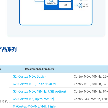
产品系列
n
Recommended Products
G1 (Cortex-M0+, Basic)
Cortex M0+, 40MHz, 16
G2 (Cortex-M0+, up to 48MHz)
Cortex M0+, 48MHz, 32~
G3 (Cortex-M0+, 48MHz, USB option)
Cortex M0+, 48MHz, 64~
G5 (Cortex-M3, up to 75MHz)
Cortex-M3, 75MHz, 128
单片机
M (Cortex-M0+/M3/M4F, High-