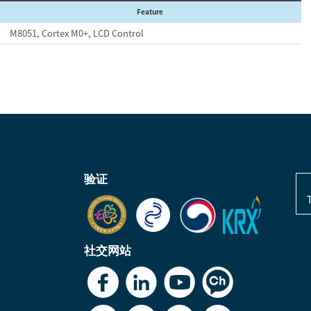
Feature
M8051, Cortex M0+, LCD Control
验证
社交网站