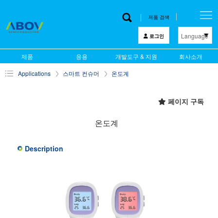
제품 검색
Language
로그인
한 글
제품
응용
개발도구 & 지원
회사소개
English
Applications
스마트 컨슈머
온도계
中文
日本語
페이지 구독
온도계
Description