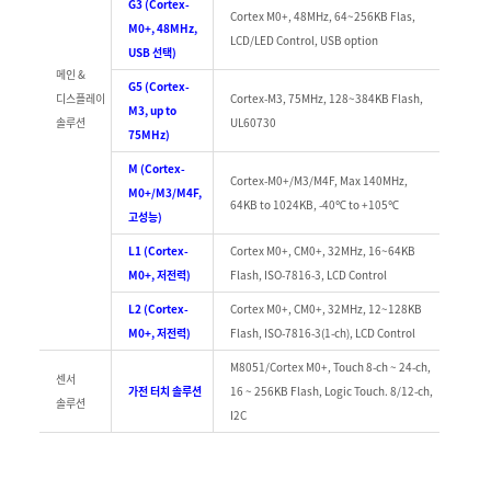
G3 (Cortex-
Cortex M0+, 48MHz, 64~256KB Flas,
M0+, 48MHz,
LCD/LED Control, USB option
USB 선택)
메인 &
G5 (Cortex-
디스플레이
Cortex-M3, 75MHz, 128~384KB Flash,
M3, up to
솔루션
UL60730
75MHz)
M (Cortex-
Cortex-M0+/M3/M4F, Max 140MHz,
M0+/M3/M4F,
64KB to 1024KB, -40℃ to +105℃
고성능)
L1 (Cortex-
Cortex M0+, CM0+, 32MHz, 16~64KB
M0+, 저전력)
Flash, ISO-7816-3, LCD Control
L2 (Cortex-
Cortex M0+, CM0+, 32MHz, 12~128KB
M0+, 저전력)
Flash, ISO-7816-3(1-ch), LCD Control
M8051/Cortex M0+, Touch 8-ch ~ 24-ch,
센서
가전 터치 솔루션
16 ~ 256KB Flash, Logic Touch. 8/12-ch,
솔루션
I2C