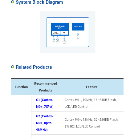
System Block Diagram
Related Products
Recommended
Function
Feature
Products
G1 (Cortex-
Cortex M0+, 40MHz, 16~64KB Flash,
M0+, 기본형)
LCD/LED Control
G2 (Cortex-
Cortex M0+, 48MHz, 32~256KB Flash,
M0+, up to
1% IRC, LCD/LED Control
48MHz)