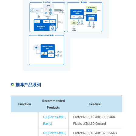
推荐产品系列
Recommended
Function
Feature
Products
G1 (Cortex-M0+,
Cortex M0+, 40MHz, 16~64KB
Basic)
Flash, LCD/LED Control
G2 (Cortex-M0+,
Cortex M0+, 48MHz, 32~256KB