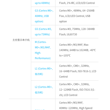
up to 48MHz)
Flash, 1% IRC, LCD/LED Control
G3 (Cortex-M0+,
Cortex M0+, 48MHz, 64~256KB
48MHz, USB
Flas, LCD/LED Control, USB
option)
option
G5 (Cortex-M3,
Cortex-M3, 75MHz, 128~384KB
up to 75MHz)
Flash, UL60730
主控显示单片机
M (Cortex-
Cortex-M0+/M3/M4F, Max
M0+/M3/M4F,
140MHz, 64KB to 1024KB, -40℃
High-
to +105℃
Performance)
Cortex M0+, CM0+, 32MHz,
L1 (Cortex-M0+,
16~64KB Flash, ISO-7816-3, LCD
低功耗)
Control
Cortex M0+, CM0+, 32MHz,
L2 (Cortex-M0+,
12~128KB Flash, ISO-7816-3(1-
低功耗)
ch), LCD Control
Cortex-M0+/M3/M4F,
40MHz~120MHz, High Speed